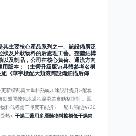
是其主要核心產品系列之一。該設備廣泛
粒狀及片狀物料的后處理工藝。整體結構
動以及制品，公司在核心負荷、通流方向
號與通用版本：（主營升級版\n具體參考名稱
型主組《華宇標配大類滾筒設備細描后傳
步更新標配筒大重料熱統加速設計提升>配套
自動盤間隙免液過程濕滑差自動整控制 。匹
物料低程需干凈度不能拆）；配出節能按/30
效受熱>
干燥工藝用多層懸物料擦橋低干燥筒