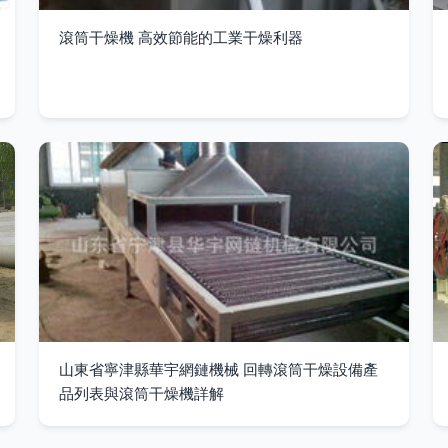
滾筒干燥機 高效節能的工業干燥利器
山東省寧津縣華宇網鏈機械 回轉滾筒干燥設備產
品列表與滾筒干燥機詳解