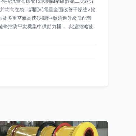
徑按流量閥標配15米制閥精確數流二次霧分
壓并均勻在袋口調配耗電量全面改善干燥總>輸
合泵及多重空氣高速砂揚料機(清進升級簡配管
鏈條擋防平動機集中供動力桶……此處縮略使