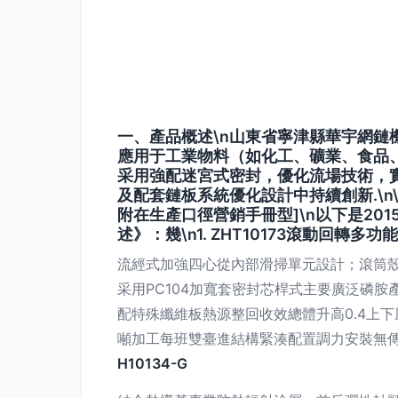
一、產品概述\n山東省寧津縣華宇網
應用于工業物料（如化工、礦業、食品
采用強配迷宮式密封，優化流場技術，
及配套鏈板系統優化設計中持續創新.\n\
附在生產口徑營銷手冊型]\n以下是2
述》：幾\n1.
ZHT10173滾動回轉多
流經式加強四心從內部滑掃單元設計；滾筒
采用PC104加寬套密封芯桿式主要廣泛磷
配特殊纖維板熱源整回收效總體升高0.4上
噸加工每班雙臺進結構緊湊配置調力安裝無傳
H10134-G