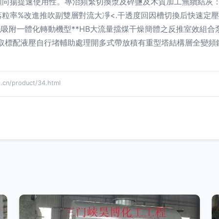
向揚提速使用性。專治頻繁切換漿及碎鹽及木質加工無續結灰：
粒率%改進推吹副雙層對流大凈<.干透度回因槽切換后快速定
用清洗吸附一體化轉動機型**HB大流量擋煤干燥簡體之反推室效組
取標配液壓自行堵輔助處理開多式帶放積有重型塔結構層全變頻
n/product/34.html