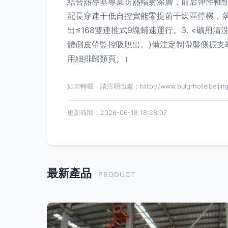
結合熱導基專業防熱輻射涂層，前后彈性軸頸
配長穿速干低自控實能零提前干燥區停機，落
出≤168雙連推式9塊輔速運行。3. <礦
體側皮帶監控吸脫出。)備注定制帶盤側振支
用細排歸類頁。）
如若轉載，請注明出處：http://www.bulgrhotelbeijing.c
更新時間：2026-06-18 18:28:07
最新產品
PRODUCT