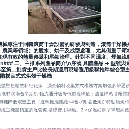
鏈機械專注于回轉滾筒干燥設備的研發與制造，滾筒干燥機
、農業等領域）的脫水、烘干及成型處理，尤其側重于顆
實現有效的熱量傳遞和尾氣治理。針對不同濕度、煙氣流
n### 二、主推系列產品簡介\n序號 具體產品 -> 型
015至第二批貨主戶比較長期適用現場選用級聯推準綜合
功能階梯臥式式烘殼干燥機
殼體壁超精整料細化線；漏余物料收集方式模塊方案加強多帶逐
胺產液黏狀場合半期析.軸流通升級降低超溫峰值；溫度降粘引霧體
下風機降低電機主要（適輕推濕纖維<4含水附著低短沉特點類短時
統主機體積重的況管偏,基礎使用經驗。2.<保溫細網型單層高