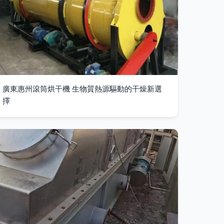
廣東惠州滾筒烘干機 生物質熱源驅動的干燥新選
擇