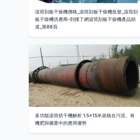
滾筒刮板干燥機價格_滾筒刮板干燥機批發_滾筒刮
板干燥機供應商-到搜了網滾筒刮板干燥機產品頻
道_第88頁
多功能滾筒烘干機解析 1.5×15米規格在污泥、有
機肥與礦業中的應用優勢